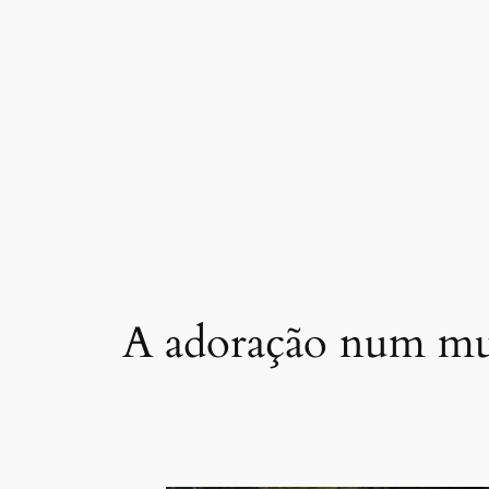
Skip
to
content
A adoração num m