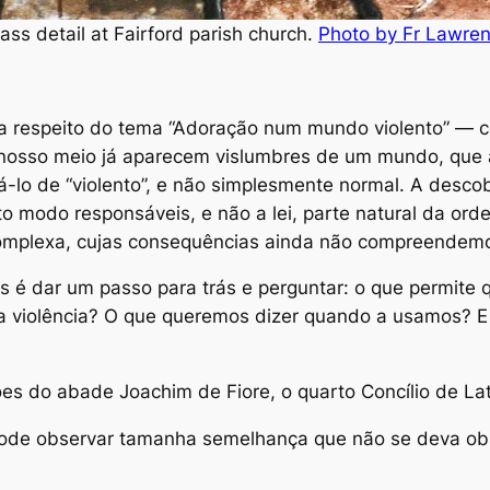
ass detail at Fairford parish church.
Photo by Fr Lawre
a respeito do tema “Adoração num mundo violento” — c
m nosso meio já aparecem vislumbres de um mundo, que 
o de “violento”, e não simplesmente normal. A descobe
to modo responsáveis, e não a lei, parte natural da or
complexa, cujas consequências ainda não compreendem
s é dar um passo para trás e perguntar: o que permite 
a violência? O que queremos dizer quando a usamos? E
es do abade Joachim de Fiore, o quarto Concílio de La
e pode observar tamanha semelhança que não se deva obs