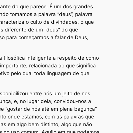
tante do que parece. É um dos grandes
uando tomamos a palavra “deus”, palavra
racteriza o culto de divindades, o que
s diferente de um “deus” do que
oso para começarmos a falar de Deus,
filosófica inteligente a respeito de como
importante, relacionada ao que significa
tivo pelo qual toda linguagem de que
ponibilizou entre nós um jeito de nos
a, e, no lugar dela, convidou-nos a
sse “gostar de nós até em plena bagunça”
onto onde estamos, com as palavras que
las em algo bem distinto, algo que não
vras no uso comum. Aquilo em que podemos