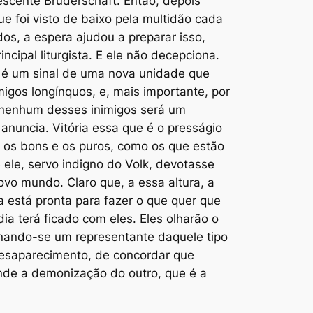
rescente
Bruderschaft
. Então, depois
ue foi visto de baixo pela multidão cada
dos, a espera ajudou a preparar isso,
cipal liturgista. E ele não decepciona.
 é um sinal de uma nova unidade que
igos longínquos, e, mais importante, por
, nenhum desses inimigos será um
anuncia. Vitória essa que é o presságio
os bons e os puros, como os que estão
 ele, servo indigno do
Volk
, devotasse
ovo mundo. Claro que, a essa altura, a
a está pronta para fazer o que quer que
a terá ficado com eles. Eles olharão o
ornando-se um representante daquele tipo
 desaparecimento, de concordar que
nde a demonização do outro, que é a