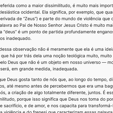
referida como a
maior dissimilitudo
, é muito mais impor
clesiástica ocidental. Ela significa, por exemplo, que q
ivada de “Zeus”) e parte do mundo de violência que ca
lavra ao Pai de Nosso Senhor Jesus Cristo é muito mai
avra “deus” é um ponto de partida profundamente engan
nos inadequado.
 dessa observação não é meramente que ela é uma ideia 
que há por trás dela uma noção teológica muito, muito 
 pelo Deus que não é um objeto em nosso universo — mo
e será, em grande medida, inadequada.
ue Deus gosta tanto de nós que, ao longo do tempo, dis
, até mesmo antes de percebermos que era uma bagunç
ós, a criação de algo totalmente diferente, juntos. É e
militudo
, porque isso significa que Deus nos toma do p
 sacrifício, e de amor, e nos capacita para transformá-
da violência e do frenesi que caracterizam essas pala