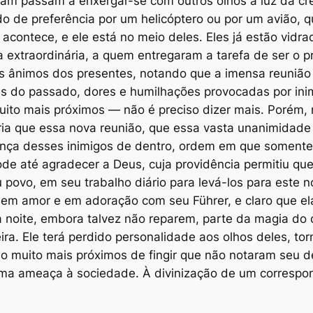
tam passam a enxergar-se com outros olhos à luz da c
ido de preferência por um helicóptero ou por um avião, q
acontece, e ele está no meio deles. Eles já estão vidra
extraordinária, a quem entregaram a tarefa de ser o prin
s ânimos dos presentes, notando que a imensa reunião
s do passado, dores e humilhações provocadas por inim
 muito mais próximos — não é preciso dizer mais. Porém
ria que essa nova reunião, que essa vasta unanimidade 
ça desses inimigos de dentro, ordem em que somente 
de até agradecer a Deus, cuja providência permitiu que
 povo, em seu trabalho diário para levá-los para este n
da em amor e em adoração com seu Führer, e claro que el
 noite, embora talvez não reparem, parte da magia do di
ira. Ele terá perdido personalidade aos olhos deles, t
rão muito mais próximos de fingir que não notaram seu
 uma ameaça à sociedade. À divinização de um correspo