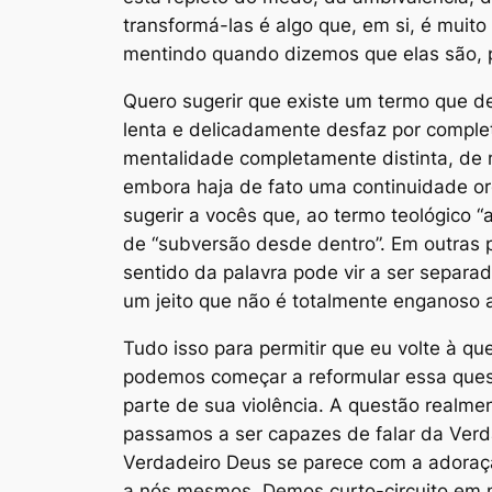
transformá-las é algo que, em si, é mui
mentindo quando dizemos que elas são, po
Quero sugerir que existe um termo que 
lenta e delicadamente desfaz por compl
mentalidade completamente distinta, de 
embora haja de fato uma continuidade org
sugerir a vocês que, ao termo teológico “
de “subversão desde dentro”. Em outras pa
sentido da palavra pode vir a ser separ
um jeito que não é totalmente enganoso a 
Tudo isso para permitir que eu volte à q
podemos começar a reformular essa ques
parte de sua violência. A questão realm
passamos a ser capazes de falar da Verd
Verdadeiro Deus se parece com a adoraçã
a nós mesmos. Demos curto-circuito em 