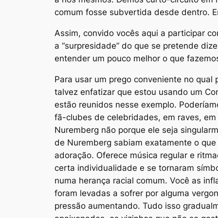
comum fosse subvertida desde dentro. 
Assim, convido vocês aqui a participar c
a “surpresidade” do que se pretende diz
entender um pouco melhor o que fazemo
Para usar um prego conveniente no qual 
talvez enfatizar que estou usando um C
estão reunidos nesse exemplo. Poderíamo
fã-clubes de celebridades, em raves, em t
Nuremberg não porque ele seja singularme
de Nuremberg sabiam exatamente o que e
adoração. Oferece música regular e ritm
certa individualidade e se tornaram símb
numa herança racial comum. Você as inf
foram levadas a sofrer por alguma vergonh
pressão aumentando. Tudo isso gradualme