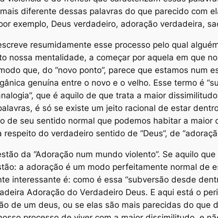
to mais diferente dessas palavras do que parecido com
r exemplo, Deus verdadeiro, adoração verdadeira, sacr
descreve resumidamente esse processo pelo qual algué
eto nossa mentalidade, a começar por aquela em que n
modo que, do “novo ponto”, parece que estamos num es
ânica genuína entre o novo e o velho. Esse termo é “s
analogia”, que é aquilo de que trata a
maior dissimilitudo
lavras, é só se existe um jeito racional de estar dentr
ado de seu sentido normal que podemos habitar a
maior d
respeito do verdadeiro sentido de “Deus”, de “adoração”,
uestão da “Adoração num mundo violento”. Se aquilo que
tão: a adoração é um modo perfeitamente normal de es
ente interessante é: como é essa “subversão desde den
adeira Adoração do Verdadeiro Deus. E aqui está o per
o de um deus, ou se elas são mais parecidas do que d
nosso processo de viver com a
maior dissimilitudo
, e n