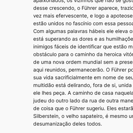
apaixonados, os vizinhos que não se gos
desse
crescendo
, o Führer aparece, traz
vez mais efervescente, e logo a apoteose 
estão unidos no fascínio com essa pessoa 
Com algumas palavras hábeis ele eleva o
está superando as dores e as humilhaçõe
inimigos fáceis de identificar que estão
obstáculo para o caminho da heroica vitó
de uma nova ordem mundial sem a presen
aqui reunidos, permanecerão. O Führer po
sua vida sacrificialmente em nome de seu
multidão está delirando, fora de si, uni
ele lhes peça. A caminho de casa naquela
judeu do outro lado da rua de outra mane
de coisa que o Führer sugeriu. Eles esta
Silberstein, o velho sapateiro, é mesmo
desumanização deles todos.