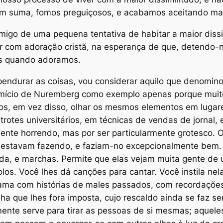
Em suma, fomos preguiçosos, e acabamos aceitando ma
omigo de uma pequena tentativa de habitar a
maior diss
er com adoração cristã, na esperança de que, detendo
s quando adoramos.
pendurar as coisas, vou considerar aquilo que denomi
omício de Nuremberg como exemplo apenas porque muit
s, em vez disso, olhar os mesmos elementos em lugares
rotes universitários, em técnicas de vendas de jornal, 
nte horrendo, mas por ser particularmente grotesco. O
stavam fazendo, e faziam-no excepcionalmente bem. V
ada, e marchas. Permite que elas vejam muita gente de
olos. Você lhes dá canções para cantar. Você instila n
lama com histórias de males passados, com recordaçõe
a que lhes fora imposta, cujo rescaldo ainda se faz sen
nte serve para tirar as pessoas de si mesmas; aquele