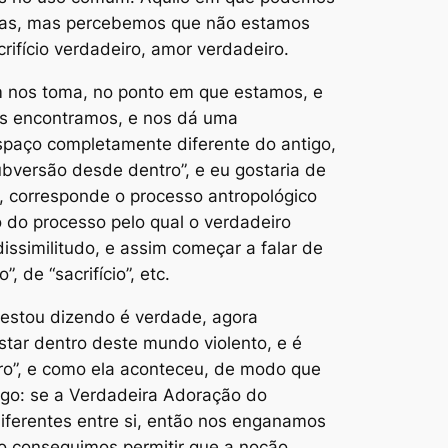
 elas, mas percebemos que não estamos
ifício verdadeiro, amor verdadeiro.
m nos toma, no ponto em que estamos, e
os encontramos, e nos dá uma
paço completamente diferente do antigo,
ubversão desde dentro”, e eu gostaria de
, corresponde o processo antropológico
o do processo pelo qual o verdadeiro
issimilitudo
, e assim começar a falar de
 de “sacrifício”, etc.
 estou dizendo é verdade, agora
tar dentro deste mundo violento, e é
tro”, e como ela aconteceu, de modo que
igo: se a Verdadeira Adoração do
iferentes entre si, então nos enganamos
ão conseguimos permitir que a noção