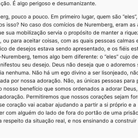
ação. É algo perigoso e desumanizante.
erg, pouco a pouco. Em primeiro lugar, quem são “eles”
s isso? No caso dos comícios de Nuremberg, eram as a
e sua mobilização servia o propósito de manter a rique
s, ou para aceitar coisas, com as quais pessoas calmas
ico de desejos estava sendo apresentado, e os fiéis 
-Nuremberg, temos algo bem diferente: o “eles” cujo de
nifestou seu desejo. Deus não deseja que o adoremos s
ria nenhuma. Não há um ego divino a ser lisonjeado, n
da por nossa adoração. Não, as únicas pessoas para p
o nosso benefício que somos ordenados a adorar Deus
 adoração. Permitiremos que nossos corações sejam for
se coração vai acabar ajudando a partir a si próprio e a 
ver com alguém do lado de fora do portão de uma pris
espeito da situação real, e nos ensinando a construir 