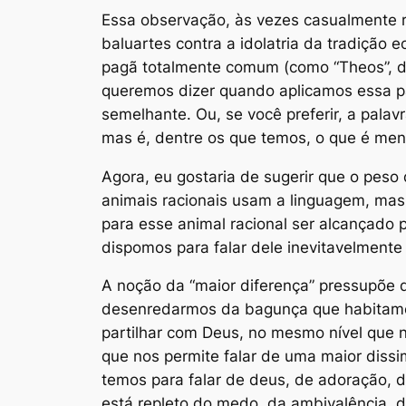
Essa observação, às vezes casualmente 
baluartes contra a idolatria da tradição e
pagã totalmente comum (como “Theos”, der
queremos dizer quando aplicamos essa pa
semelhante. Ou, se você preferir, a pal
mas é, dentre os que temos, o que é me
Agora, eu gostaria de sugerir que o peso
animais racionais usam a linguagem, mas 
para esse animal racional ser alcançado
dispomos para falar dele inevitavelment
A noção da “maior diferença” pressupõe q
desenredarmos da bagunça que habitamos
partilhar com Deus, no mesmo nível que n
que nos permite falar de uma
maior dissi
temos para falar de deus, de adoração, de
está repleto do medo, da ambivalência, 