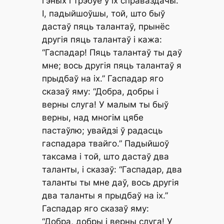
гэных і трэбуе ў іх справаздачы.
I, падыйшоўшы, той, што быў
дастаў пяць талантаў, прынёс
другія пяць талантаў і кажа:
“Гаспадар! Пяць талантаў ты даў
мне; вось другія пяць талантаў я
прыдбаў на іх.” Гаспадар яго
сказаў яму: “Добра, добры і
верны слуга! У малым ты быў
верны, над многім цябе
пастаўлю; увайдзі ў радасць
гаспадара твайго.” Падыйшоў
таксама і той, што дастаў два
таланты, і сказаў: “Гаспадар, два
таланты ты мне даў, вось другія
два таланты я прыдбаў на іх.”
Гаспадар яго сказаў яму:
“Добра, добры і верны слуга! У