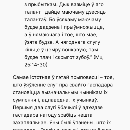
з прыбыткам. Дык вазміце ў яго
талант і дайце маючаму дзесяць
талантаў. Бо ўсякаму маючаму
будзе дадзена і прыўмножыцца,
а ў нямаючага і тое, што мае,
ўзята будзе. А нягоднага слугу
кіньце ў цемру вонкавую; там
будзе плач і скрыгот зубоў.” (Мц
25:14-30)
Самае істотнае ў гэтай прыповесці – тое,
што ўяўленне слуг пра свайго гаспадара
становіцца вызначальным чыннікам іх
сумлення і, адпаведна, іх учынкаў.
Першыя два слугі ўбачылі ў ад’ездзе
гаспадара нагоду зрабіць нешта
захапляльнае. Яны былі ўпэнены, што іх