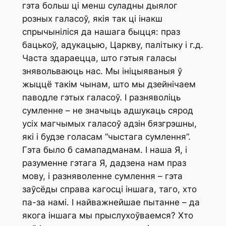
гэта больш ці менш суладны дыялог
розных галасоў, якія так ці інакш
спрычыніліся да нашага быцця: праз
бацькоў, адукацыю, Царкву, палітыку і г.д.
Часта здараецца, што гэтыя галасы
знявольваюць нас. Мы ініцыяваныя ў
жыццё такім чынам, што мы дзейнічаем
паводле гэтых галасоў. І разняволіць
сумленне – не значыць адшукаць сярод
усіх магчымых галасоў адзін бязгрэшны,
які і будзе голасам “чыстага сумлення”.
Гэта было б самападманам. І наша Я, і
разуменне гэтага Я, дадзена нам праз
мову, і разняволенне сумлення – гэта
заўсёды справа кагосці іншага, таго, хто
па-за намі. І найважнейшае пытанне – да
якога іншага мы прыслухоўваемся? Хто