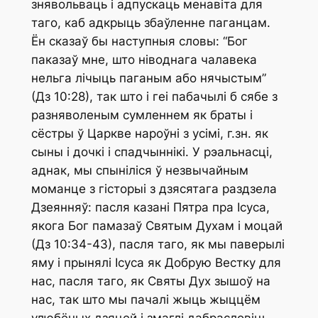
знявольваць і адпускаць менавіта для
таго, каб адкрыць збаўленне паганцам.
Ён сказаў бы наступныя словы: “Бог
паказаў мне, што ніводнага чалавека
нельга лічыць паганым або нячыстым”
(Дз 10:28), так што і геі пабачылі б сябе з
разняволеным сумленнем як браты і
сёстры ў Царкве нароўні з усімі, г.зн. як
сыны і дочкі і спадчыннікі. У рэальнасці,
аднак, мы спыніліся ў незвычайным
моманце з гісторыі з дзясятага раздзела
Дзеянняў:
пасля
казані Пятра пра Ісуса,
якога Бог памазаў Святым Духам і моцай
(Дз 10:34-43),
пасля
таго, як мы паверылі
яму і прынялі Ісуса як Добрую Вестку для
нас,
пасля
таго, як Святы Дух зышоў на
нас, так што мы пачалі жыць жыццём
улюбёных дзяцей і змаглі дабрасловіць