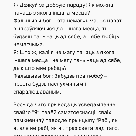
Я: Дзякуй за добрую параду! Як можна
пачаць з якога іншага месца?
Фальшывы бог: Гэта немагчыма, бо нават
выпраўляючыся да іншага месца, ты
будзеш пачынаць
ад
сябе, а цябе любіць
немагчыма.
Я: Што ж, калі я не магу пачаць з якога
іншага месца і не магу пачынаць ад сябе,
дык што мне рабіць?
Фальшывы бог: Забудзь пра любоў –
проста будзь паслухмяным і
спаралюшаваным.
Вось да чаго прыводзіць усведамленне
свайго “Я”, сваёй саматоеснасці, сваіх
памкненняў паводле прынцыпу “Рабі, як
я, але не рабі, як я”, праз светагляд таго,