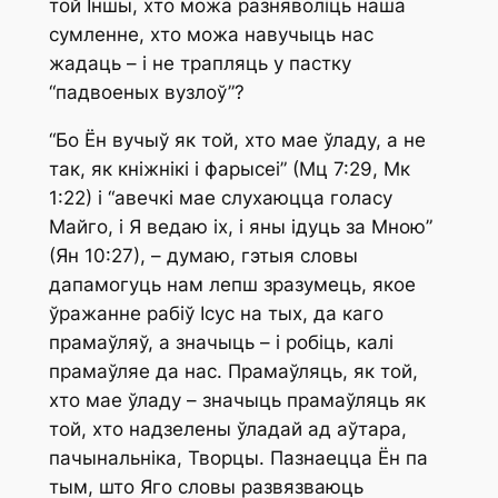
той Іншы, хто можа разняволіць наша
сумленне, хто можа навучыць нас
жадаць – і не трапляць у пастку
“падвоеных вузлоў”?
“Бо Ён вучыў як той, хто мае ўладу, а не
так, як кніжнікі і фарысеі” (Мц 7:29, Мк
1:22) і “авечкі мае слухаюцца голасу
Майго, і Я ведаю іх, і яны ідуць за Мною”
(Ян 10:27), – думаю, гэтыя словы
дапамогуць нам лепш зразумець, якое
ўражанне рабіў Ісус на тых, да каго
прамаўляў, а значыць – і робіць, калі
прамаўляе да нас. Прамаўляць, як той,
хто мае ўладу – значыць прамаўляць як
той, хто надзелены ўладай ад аўтара,
пачынальніка, Творцы. Пазнаецца Ён па
тым, што Яго словы развязваюць