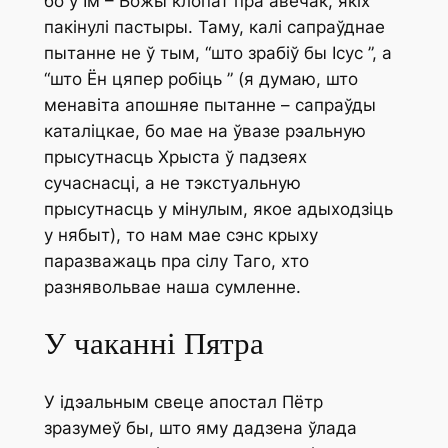
бо ў Ім – Божы клопат пра авечак, якіх
пакінулі пастыры. Таму, калі сапраўднае
пытанне не ў тым, “што зрабіў бы Ісус ”, а
“што Ён цяпер робіць ” (я думаю, што
менавіта апошняе пытанне – сапраўды
каталіцкае, бо мае на ўвазе рэальную
прысутнасць Хрыста ў падзеях
сучаснасці, а не тэкстуальную
прысутнасць у мінулым, якое адыходзіць
у нябыт), то нам мае сэнс крыху
паразважаць пра сілу Таго, хто
разнявольвае наша сумленне.
У чаканні Пятра
У ідэальным свеце апостал Пётр
зразумеў бы, што яму дадзена ўлада