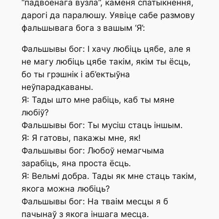
“падвоенага вузла”, каменя спатыкнення,
дарогі да паралюшу. Уявіце сабе размову
фальшывага бога з вашым ‘Я’:
Фальшывы бог: І хачу любіць цябе, але я
не магу любіць цябе такім, якім ты ёсць,
бо ты грэшнік і аб’ектыўна
неўпарадкаваны.
Я: Тады што мне рабіць, каб ты мяне
любіў?
Фальшывы бог: Ты мусіш стаць іншым.
Я: Я гатовы, пакажы мне, як!
Фальшывы бог: Любоў немагчыма
зарабіць, яна проста ёсць.
Я: Вельмі добра. Тады як мне стаць такім,
якога можна любіць?
Фальшывы бог: На тваім месцы я б
пачынаў з якога іншага месца.