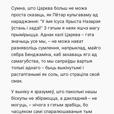
Сумна, што Царква больш не можа
проста сказаць, як Пётар кульгаваму ад
нараджэння: “У імя Ісуса Хрыста Назарэя
ўстань і хадзі!” З гэтым я неяк яшчэ магу
прымірыцца. Аднак калі Царква – гэта
значыць усе мы, – не можа нават
разняволіць сумлення, напрыклад, майго
сябра Бенджаміна, каб захаваць яго ад
самагубства, то мы сапраўды вартыя
толькі аднаго – быць выкінутымі і
растаптанымі як соль, што страціла свой
смак.
У выніку я зразумеў, што паколькі нашы
біскупы не збіраюцца, а дакладней – не
могуць, – нічога з гэтым зрабіць, бо
часцяком самі спаралюшаваныя тым