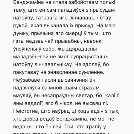
Бенджаміна не стала забойствам толькі
таму, што ён сам пагадзіўся з прысудам
натоўпу, гатовага яго лінчаваць, і стаў
рукой, якая выканала іх прысуд. На маю
думку, прычына яго смерці ў тым, што
гэты надзвычай прывабны, навонкі
ўпэўнены ў сабе, жыццярадасны
маладзён-гей не змог супрацьстаяць
натоўпу лінчавальнікаў. Не здолеў, бо
пакутаваў на зняволенае сумленне.
Неўзабаве пасля высвячэння ён
падзяліўся са мной сваім страхам:
маўляў, ён несапраўдны святар, бо “калі б
яны ведалі”, яго б ніколі не высвяцілі.
Неістотна, што наўрад ці хоць адзін з тых,
хто добра ведаў Бенджаміна, не мог не
ведаць, што ён гей. Той, хто трапіў у