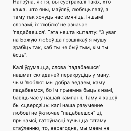
Напэўна, як і я, вы сустракалі такіх, хто
кажа, што яны, маўляў, любяць геяў, а
таму так хочуць нас змяніць. Іншымі
словамі, іх ‘люблю’ не азначае
‘падабаешся’. Гэта нешта кшталту: “З увагі
на Божую любоў да грэшнікаў я мушу
зрабіць так, каб ты не быў тым, кім ты
ёсць”.
Калі ўдумацца, слова ‘падабаешся’
нашмат складаней перакруціць у ману,
чым ‘люблю’: мы добра ведаем, каму
падабаемся, бо ім прыемна быць з намі,
бавіць час у нашай кампаніі. Таму я хацеў
бы сцвердзіць: калі наша разуменне
любові не ўключае “падабаешся” ці,
прынамсі, гатоўнасці вучыцца гэтаму
стаўленню, то, верагодна, мы маем на