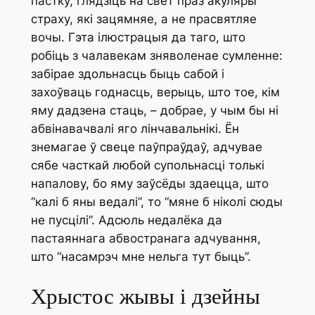
пастку, глядзіць на свет праз акуляры
страху, які зацямняе, а не прасвятляе
вочы. Гэта ілюстрацыя да таго, што
робіць з чалавекам зняволенае сумленне:
забірае здольнасць быць сабой і
захоўваць годнасць, верыць, што тое, кім
яму дадзена стаць, – добрае, у чым бы ні
абвінавачвалі яго лінчавальнікі. Ён
знемагае ў свеце паўпраўдаў, адчувае
сябе часткай любой супольнасці толькі
напалову, бо яму заўсёды здаецца, што
“калі б яны ведалі”, то “мяне б ніколі сюды
не пусцілі”. Адсюль недалёка да
пастаяннага абвостранага адчування,
што “насамрэч мне нельга тут быць”.
Хрыстос жывы і дзейны