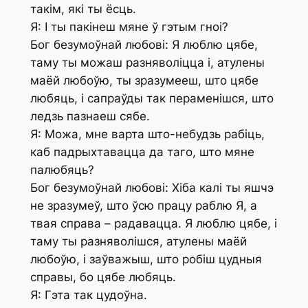
такім, які ты ёсць.
Я: І ты пакінеш мяне ў гэтым гноі?
Бог безумоўнай любові: Я люблю цябе,
таму ты можаш разняволіцца і, атулены
маёй любоўю, ты зразумееш, што цябе
любяць, і сапраўды так пераменішся, што
ледзь пазнаеш сябе.
Я: Можа, мне варта што-небудзь рабіць,
каб падрыхтавацца да таго, што мяне
палюбяць?
Бог безумоўнай любові: Хіба калі ты яшчэ
не зразумеў, што ўсю працу раблю Я, а
твая справа – радавацца. Я люблю цябе, і
таму ты разняволішся, атулены маёй
любоўю, і заўважыш, што робіш цудныя
справы, бо цябе любяць.
Я: Гэта так цудоўна.