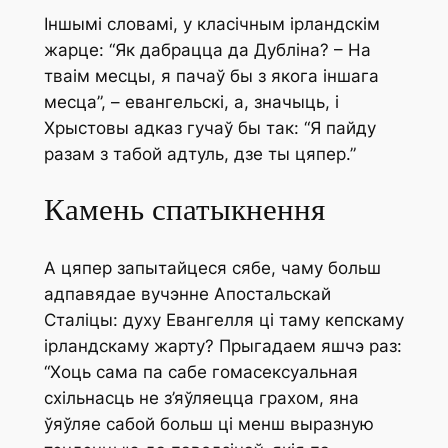
Іншымі словамі, у класічным ірландскім
жарце: “Як дабрацца да Дубліна? – На
тваім месцы, я пачаў бы з якога іншага
месца”, – евангельскі, а, значыць, і
Хрыстовы адказ гучаў бы так: “Я пайду
разам з табой адтуль, дзе ты цяпер.”
Камень спатыкнення
А цяпер запытайцеся сябе, чаму больш
адпавядае вучэнне Апостальскай
Сталіцы: духу Евангелля ці таму кепскаму
ірландскаму жарту? Прыгадаем яшчэ раз:
“Хоць сама па сабе гомасексуальная
схільнасць не з’яўляецца грахом, яна
ўяўляе сабой больш ці менш выразную