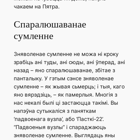
чакаем на Пятра.
Спаралюшаванае
сумленне
Зняволенае сумленне не можа ні кроку
зрабіць ані туды, ані сюды, ані ўперад, ані
назад – яно спаралюшаванае, збітае з
панталыку. У гэтым сэнсе зняволенае
сумленне – як жывая сьмерць; і тыя, каго
яно вярэдзіць, – як памерлыя. Многія з
нас некалі былі ці застаюцца такімі. Вы
напэўна сутыкаліся з паняткам
‘падвоенага вузла’, або ‘Пасткі-22’.
“Падвоеныя вузлы” і спараджаюць
зняволенае сумленне. Выглядаць яны