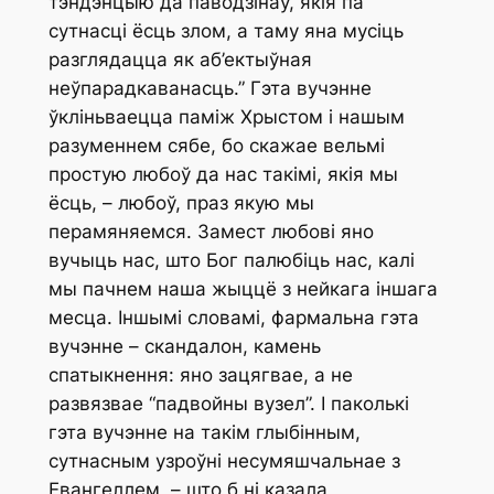
тэндэнцыю да паводзінаў, якія па
сутнасці ёсць злом, а таму яна мусіць
разглядацца як аб’ектыўная
неўпарадкаванасць.” Гэта вучэнне
ўкліньваецца паміж Хрыстом і нашым
разуменнем сябе, бо скажае вельмі
простую любоў да нас такімі, якія мы
ёсць, – любоў, праз якую мы
перамяняемся. Замест любові яно
вучыць нас, што Бог палюбіць нас, калі
мы пачнем наша жыццё з нейкага іншага
месца. Іншымі словамі, фармальна гэта
вучэнне –
скандалон
, камень
спатыкнення: яно зацягвае, а не
развязвае “падвойны вузел”. І паколькі
гэта вучэнне на такім глыбінным,
сутнасным узроўні несумяшчальнае з
Евангеллем, – што б ні казала