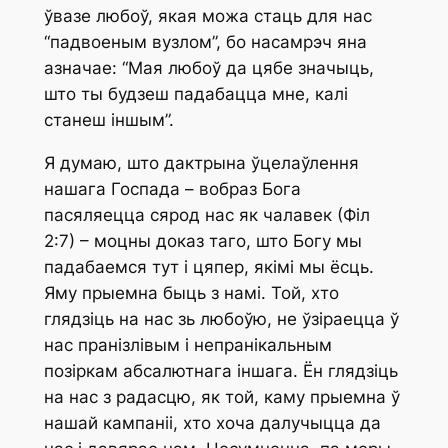
ўвазе любоў, якая можа стаць для нас
“падвоеным вузлом”, бо насамрэч яна
азначае: “Мая любоў да цябе значыць,
што ты будзеш падабацца мне, калі
станеш іншым”.
Я думаю, што дактрына ўцелаўлення
нашага Госпада – вобраз Бога
пасяляецца сярод нас як чалавек (Філ
2:7) – моцны доказ таго, што Богу мы
падабаемся тут і цяпер, якімі мы ёсць.
Яму прыемна быць з намі. Той, хто
глядзіць на нас зь любоўю, не ўзіраецца ў
нас пранізлівым і непранікальным
позіркам абсалютнага іншага. Ён глядзіць
на нас з радасцю, як той, каму прыемна ў
нашай кампаніі, хто хоча далучыцца да