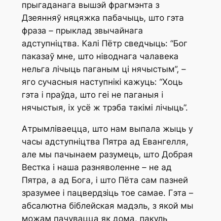
прыгаданага вышэй фрагмэнта з
Дзеянняў няцяжка пабачыць, што гэта
фраза – прыклад звычайнага
адступніцтва. Калі Пётр сведчыць: “Бог
паказаў мне, што ніводнага чалавека
нельга лічыць паганым ці нячыстым”, –
яго сучасныя наступнікі кажуць: “Хоць
гэта і праўда, што геі не паганыя і
нячыстыя, іх усё ж трэба такімі лічыць”.
Атрымліваецца, што нам выпала жыць у
часы адступніцтва Пятра ад Евангелля,
але мы пачынаем разумець, што Добрая
Вестка і наша разняволенне – не ад
Пятра, а ад Бога, і што Пёта сам пазней
зразумее і пацвердзіць тое самае. Гэта –
абсалютна біблейская мадэль, з якой мы
можам пачувацца як дома, пакуль