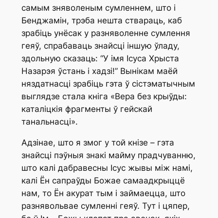
самым зняволеным сумленнем, што і
Бенджамін, трэба нешта ствараць, каб
зрабіць унёсак у разняволенне сумлення
геяў, спрабаваць знайсці іншую ўладу,
здольную сказаць: “У імя Ісуса Хрыста
Назарэя ўстань і хадзі!” Вынікам маёй
няздатнасці зрабіць гэта ў сістэматычным
выглядзе стала кніга «Вера без крыўды:
каталіцкія фрагменты ў гейскай
танальнасці».
Адзінае, што я змог у той кнізе – гэта
знайсці пэўныя знакі майму прадчуванню,
што калі дабравесны Ісус жывы між намі,
калі Ён сапраўды Божае самаадкрыццё
нам, то Ён акурат тым і займаецца, што
разнявольвае сумленні геяў. Тут і цяпер,