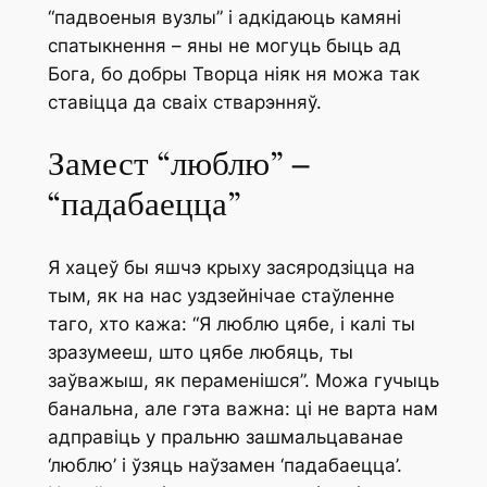
“падвоеныя вузлы” і адкідаюць камяні
спатыкнення – яны не могуць быць ад
Бога, бо добры Творца ніяк ня можа так
ставіцца да сваіх стварэнняў.
Замест “люблю” –
“падабаецца”
Я хацеў бы яшчэ крыху засяродзіцца на
тым, як на нас уздзейнічае стаўленне
таго, хто кажа: “Я люблю цябе, і калі ты
зразумееш, што цябе любяць, ты
заўважыш, як пераменішся”. Можа гучыць
банальна, але гэта важна: ці не варта нам
адправіць у пральню зашмальцаванае
‘люблю’ і ўзяць наўзамен ‘падабаецца’.