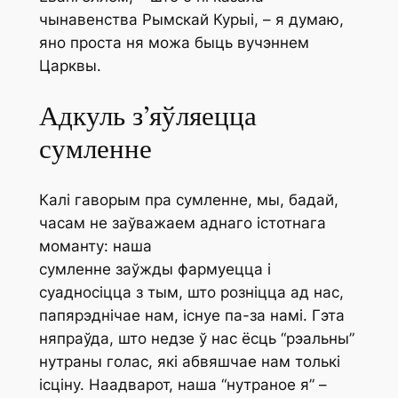
чынавенства Рымскай Курыі, – я думаю,
яно проста ня можа быць вучэннем
Царквы.
Адкуль з’яўляецца
сумленне
Калі гаворым пра сумленне, мы, бадай,
часам не заўважаем аднаго істотнага
моманту: наша
сумленне
заўжды
фармуецца і
суадносіцца з тым, што розніцца ад нас,
папярэднічае нам, існуе па-за намі. Гэта
няпраўда, што недзе ў нас ёсць “рэальны”
нутраны голас, які абвяшчае нам толькі
ісціну. Наадварот, наша “нутраное я” –