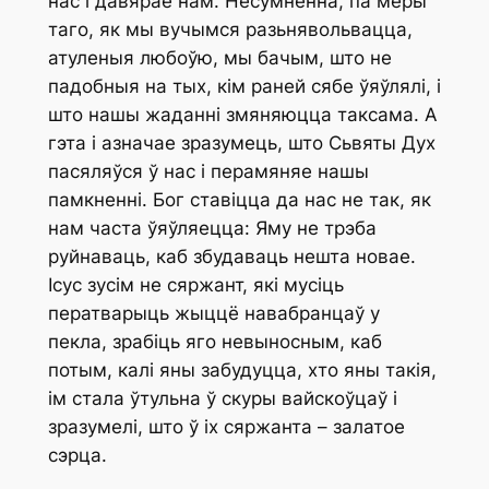
нас і давярае нам. Несумненна, па меры
таго, як мы вучымся разьнявольвацца,
атуленыя любоўю, мы бачым, што не
падобныя на тых, кім раней сябе ўяўлялі, і
што нашы жаданні змяняюцца таксама. А
гэта і азначае зразумець, што Сьвяты Дух
пасяляўся ў нас і перамяняе нашы
памкненні. Бог ставіцца да нас не так, як
нам часта ўяўляецца: Яму не трэба
руйнаваць, каб збудаваць нешта новае.
Ісус зусім не сяржант, які мусіць
ператварыць жыццё навабранцаў у
пекла, зрабіць яго невыносным, каб
потым, калі яны забудуцца, хто яны такія,
ім стала ўтульна ў скуры вайскоўцаў і
зразумелі, што ў іх сяржанта – залатое
сэрца.