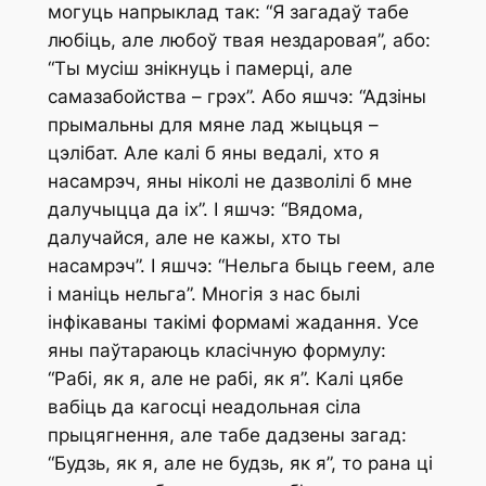
могуць напрыклад так: “Я загадаў табе
любіць, але любоў твая нездаровая”, або:
“Ты мусіш знікнуць і памерці, але
самазабойства – грэх”. Або яшчэ: “Адзіны
прымальны для мяне лад жыцьця –
цэлібат. Але калі б яны ведалі, хто я
насамрэч, яны ніколі не дазволілі б мне
далучыцца да іх”. І яшчэ: “Вядома,
далучайся, але не кажы, хто ты
насамрэч”. І яшчэ: “Нельга быць геем, але
і маніць нельга”. Многія з нас былі
інфікаваны такімі формамі жадання. Усе
яны паўтараюць класічную формулу:
“Рабі, як я, але не рабі, як я”. Калі цябе
вабіць да кагосці неадольная сіла
прыцягнення, але табе дадзены загад:
“Будзь, як я, але не будзь, як я”, то рана ці