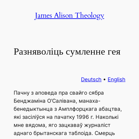
Skip
James Alison Theology
to
content
Разняволіць сумленне гея
Deutsch
•
English
Пачну з аповеда пра свайго сябра
Бенджаміна О’Салівана, манаха-
бенедыктынца з Амплфорцкага абацтва,
які засіліўся на пачатку 1996 г. Наколькі
мне вядома, яго зацкаваў журналіст
аднаго брытанскага таблоіда. Смерць