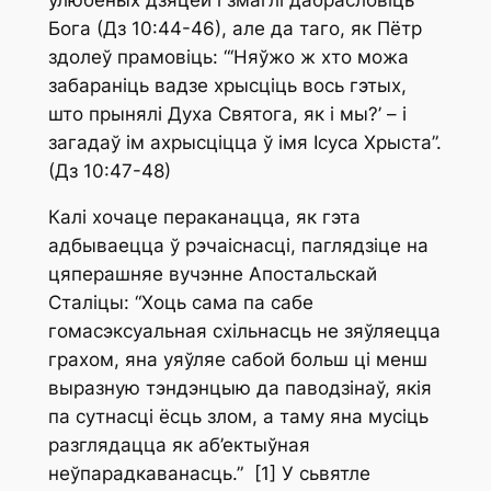
Бога (Дз 10:44-46), але
да
таго, як Пётр
здолеў прамовіць: “‘Няўжо ж хто можа
забараніць вадзе хрысціць вось гэтых,
што прынялі Духа Святога, як і мы?’ – і
загадаў ім ахрысціцца ў імя Ісуса Хрыста”.
(Дз 10:47-48)
Калі хочаце пераканацца, як гэта
адбываецца ў рэчаіснасці, паглядзіце на
цяперашняе вучэнне Апостальскай
Сталіцы: “Хоць сама па сабе
гомасэксуальная схільнасць не зяўляецца
грахом, яна уяўляе сабой больш ці менш
выразную тэндэнцыю да паводзінаў, якія
па сутнасці ёсць злом, а таму яна мусіць
разглядацца як аб’ектыўная
неўпарадкаванасць.” [1] У сьвятле