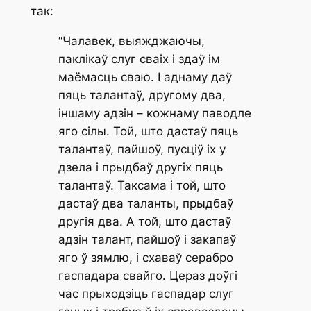
так:
“Чалавек, выяжджаючы,
паклікаў слуг сваіх і здаў ім
маёмасць сваю. І аднаму даў
пяць талантаў, другому два,
іншаму адзін – кожнаму паводле
яго сілы. Той, што дастаў пяць
талантаў, пайшоў, пусціў іх у
дзела і прыдбаў другіх пяць
талантаў. Таксама і той, што
дастаў два таланты, прыдбаў
другія два. А той, што дастаў
адзін талант, пайшоў і закапаў
яго ў зямлю, і схаваў серабро
гаспадара свайго. Цераз доўгі
час прыходзіць гаспадар слуг