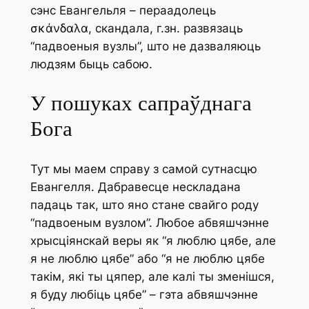
сэнс Евангельля – пераадолець
σκάνδαλα,
скандала
, г.зн. развязаць
“падвоеныя вузлы”, што не дазваляюць
людзям быць сабою.
У пошуках сапраўднага
Бога
Тут мы маем справу з самой сутнасцю
Евангелля. Дабравесце нескладана
падаць так, што яно стане свайго роду
“падвоеным вузлом”. Любое абвяшчэнне
хрысціянскай веры як “я люблю цябе, але
я не люблю цябе” або “я не люблю цябе
такім, які ты цяпер, але калі ты зменішся,
я буду любіць цябе” – гэта абвяшчэнне