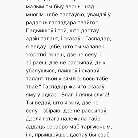
малым ты быў верны: над
многім цябе пастаўлю; увайдзі ў
радасць гаспадара твайго.”
Падыйшоў і той, што дастаў
адзін талант, і сказаў: “Гаспадар,
я ведаў цябе, што ты чалавек
жорсткі: жнеш, дзе не сеяў, і
збіраеш, дзе не рассыпаў; дык,
убаяўшыся, пайшоў і схаваў
талант твой у зямлю: вось табе
тваё.” Гаспадар жа яго сказаў
яму ў адказ: “Благі і ляны слуга!
Ты ведаў, што я жну, дзе не
сеяў, і збіраю, дзе не рассыпаў.
Дзеля гэтага належала табе
аддаць серабро маё таргуючым;
і я, прыйшоўшы, дастаў бы сваё