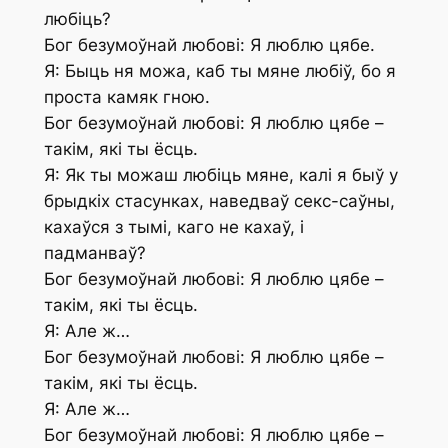
любіць?
Бог безумоўнай любові: Я люблю цябе.
Я: Быць ня можа, каб ты мяне любіў, бо я
проста камяк гною.
Бог безумоўнай любові: Я люблю цябе –
такім, які ты ёсць.
Я: Як ты можаш любіць мяне, калі я быў у
брыдкіх стасунках, наведваў секс-саўны,
кахаўся з тымі, каго не кахаў, і
падманваў?
Бог безумоўнай любові: Я люблю цябе –
такім, які ты ёсць.
Я: Але ж…
Бог безумоўнай любові: Я люблю цябе –
такім, які ты ёсць.
Я: Але ж…
Бог безумоўнай любові: Я люблю цябе –