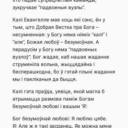
хто падае супрацлеглыя каманды,
зукручвае “падвоеныя вузлы”.
Калі Евангелле мае хоць які сэнс, ён у
тым, што Добрая Вестка пра Бога –
несумненная: у Богу няма ніякіх “калі” і
“але”, Божая любоў – безумоўная. А
перадусім у Богу няма “падвоеных
вузлоў”. Бог жадае, каб нашае жаданне
струменіла вольна, жыццядайна і
бесперашкодна, бо ў гэтай плыні жадання
мы і пакліканыя да быцця.
Калі гэта праўда, уявіце, якой магла б
атрымацца размова паміж Богам
безумоўнай любові і вашым ‘Я’:
Бог безумоўнай любові: Я люблю цябе.
Я: Але ж я такі засранец. Як можна мяне