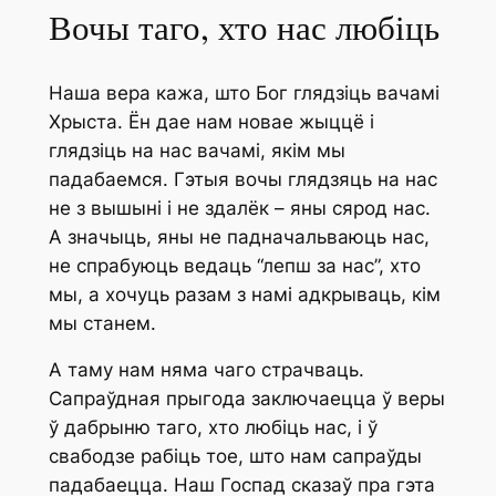
Вочы таго, хто нас любіць
Наша вера кажа, што Бог глядзіць вачамі
Хрыста. Ён дае нам новае жыццё і
глядзіць на нас вачамі, якім мы
падабаемся. Гэтыя вочы глядзяць на нас
не з вышыні і не здалёк – яны сярод нас.
А значыць, яны не падначальваюць нас,
не спрабуюць ведаць “лепш за нас”, хто
мы, а хочуць разам з намі адкрываць, кім
мы станем.
А таму нам няма чаго страчваць.
Сапраўдная прыгода заключаецца ў веры
ў дабрыню таго, хто любіць нас, і ў
свабодзе рабіць тое, што нам сапраўды
падабаецца. Наш Госпад сказаў пра гэта