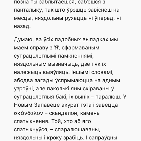
позна ты заблытаешся, саб’ешся з
панталыку, так што ўрэшце завіснеш на
месцы, няздольны рухацца ні ўперад, ні
назад.
Думаю, ва ўсіх падобных выпадках мы
маем справу з ‘Я’, сфармаваным
супрацьлеглымі памкненнямі,
няздольным вызначыць, дзе і як іх
належыць выяўляць. Іншымі словамі,
абодва загады ўспрымаюцца на адным
узроўні, але паколькі яны скіраваны ў
супрацьлеглыя бакі, іх вынік – паралюш. У
Новым Запавеце акурат гэта і завецца
σκάνδαλον –
скандалон
, камень
спатыкнення. Той, хто аб яго
спатыкнуўся, – спаралюшаваны,
няздольны і кроку зрабіць. І сапраўдны