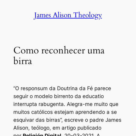
Skip
James Alison Theology
to
content
Como reconhecer uma
birra
“O
responsum
da Doutrina da Fé parece
seguir o modelo birrento da
educatio
interrupta
rabugenta. Alegra-me muito que
muitos católicos estejam aprendendo a se
esquivar das birras”, escreve o padre James
Alison, teólogo, em artigo publicado
por
Religión Digital
, 20-03-2021. A