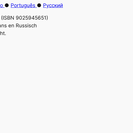
no
●
Português
●
Русский
4 (ISBN 9025945651)
ans en Russisch
ht.