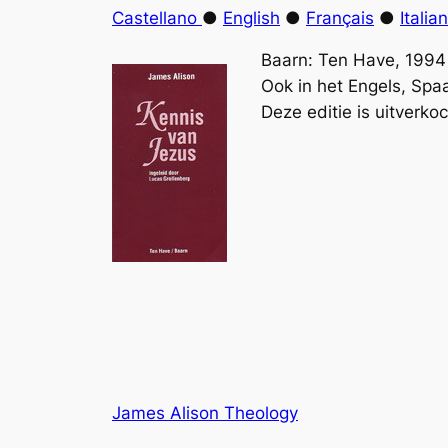
Castellano
●
English
●
Français
●
Italia
Baarn: Ten Have, 199
Ook in het Engels, Spa
Deze editie is uitverkoc
James Alison Theology