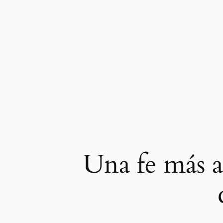
Skip
to
content
Una fe más a