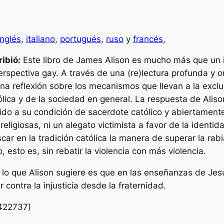
inglés
,
italiano
,
portugués
,
ruso
y
francés
,
ribió:
Este libro de James Alison es mucho más que un in
spectiva gay. A través de una (re)lectura profunda y orig
na reflexión sobre los mecanismos que llevan a la exclus
tólica y de la sociedad en general. La respuesta de Alis
ido a su condición de sacerdote católico y abiertament
 religiosas, ni un alegato victimista a favor de la identid
car en la tradición católica la manera de superar la rabi
, esto es, sin rebatir la violencia con más violencia.
a, lo que Alison sugiere es que en las enseñanzas de Jes
r contra la injusticia desde la fraternidad.
422737)