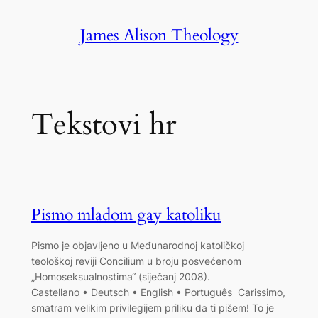
Skip
James Alison Theology
to
content
Tekstovi hr
Pismo mladom gay katoliku
Pismo je objavljeno u Međunarodnoj katoličkoj
teološkoj reviji Concilium u broju posvećenom
„Homoseksualnostima“ (siječanj 2008).
Castellano • Deutsch • English • Português Carissimo,
smatram velikim privilegijem priliku da ti pišem! To je