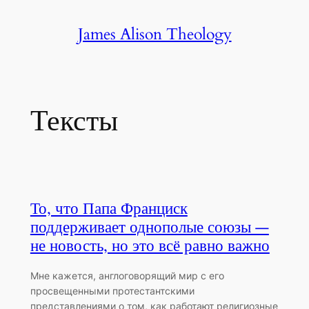
Skip
James Alison Theology
to
content
Тексты
То, что Папа Франциск
поддерживает однополые союзы —
не новость, но это всё равно важно
Мне кажется, англоговорящий мир с его
просвещенными протестантскими
представлениями о том, как работают религиозные